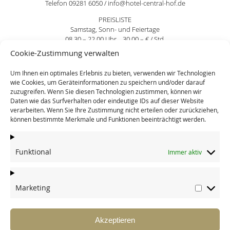
Telefon 09281 6050 / info@hotel-central-hof.de
PREISLISTE
Samstag, Sonn- und Feiertage
08.30 – 22.00 Uhr 30,00 – € / Std.
Cookie-Zustimmung verwalten
Montag – Freitag
08.30 – 12.00 Uhr 26,00 – € / Std.
Um Ihnen ein optimales Erlebnis zu bieten, verwenden wir Technologien
12.00 – 18.00 Uhr 28,00 – € / Std.
wie Cookies, um Geräteinformationen zu speichern und/oder darauf
18.00 – 22.00 Uhr 30,00 – € / Std.
zuzugreifen. Wenn Sie diesen Technologien zustimmen, können wir
Daten wie das Surfverhalten oder eindeutige IDs auf dieser Website
verarbeiten. Wenn Sie Ihre Zustimmung nicht erteilen oder zurückziehen,
können bestimmte Merkmale und Funktionen beeinträchtigt werden.
Funktional
Immer aktiv
HOTEL CENTRAL GMBH & CO. KG
ZIMMER
Marketing
Marketi
RESTAURANT
Kulmbacher Straße 2
WELLNESS
95030 Hof
FREIZEIT
Akzeptieren
MEETINGS
Tel.: 09281 / 6050